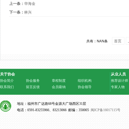
上一条：
华海金
下一条：
林兴
首页
共有：NAN条
关于协会
从业人员
协会简介
协会服务
章程制度
组织机构
推荐设计师
联系我们
留言反馈
会员吸纳
协会领导
专家人物
地址：福州市广达路68号金源大广场西区31层
电话：0591-83255966、83213066 邮编：350005
闽ICP备16017115号