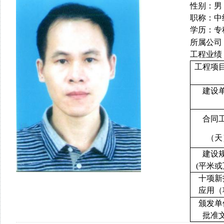
性别：男
职称：
中
学历：专
所属公司
工程业绩
工程项
建设
合同
（天
建设
(
平米或
十项新
应用（
颁发单
批准