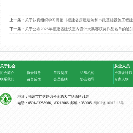
上一条：
关于认真组织学习贯彻《福建省房屋建筑和市政基础设施工程建
下一条：
关于公布2025年福建省建筑室内设计大奖赛获奖作品名单的通
关于协会
从业人员
协会简介
协会服务
章程制度
组织机构
推荐设计师
联系我们
留言反馈
会员吸纳
协会领导
专家人物
地址：福州市广达路68号金源大广场西区31层
电话：0591-83255966、83213066 邮编：350005
闽ICP备16017115号